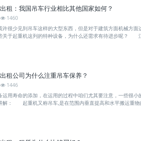
出租：我国吊车行业相比其他国家如何？
1460
很少见到吊车这样的大型东西，但是对于建筑方面机械方面这
些关于起重机这列的特种设备，为什么还需求有待进步呢？ 
车设备研制和体系能力仍是存在很大的差距，在工业规划方面，
跟着我国在吊车这样的设备运用的越来越广泛的情况下，咱们能
出租公司为什么注重吊车保养？
1446
用寿命的添加，在运用的过程中咱们尤其要注意，一些很小的
讲解： 起重机又称吊车,是在范围内垂直提高和水平搬运重物
改进物料搬运条件,提高劳动生产率不可短少的物流运输设备,
(起升组织—使物品上下运动;运转组织—使起重机移动;