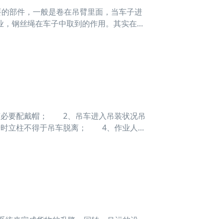
的部件，一般是卷在吊臂里面，当车子进
业，钢丝绳在车子中取到的作用。其实在购
下进行替换，一般钢丝绳丝数逾越百分之
天，江
必要配戴帽； 2、吊车进入吊装状况吊
母时立柱不得于吊车脱离； 4、作业人员
&n