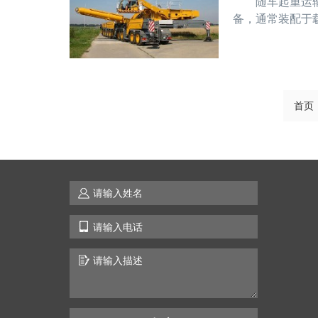
随车起重运输车
备，通常装配于
后，发分离格证
合平安规则，制
首页