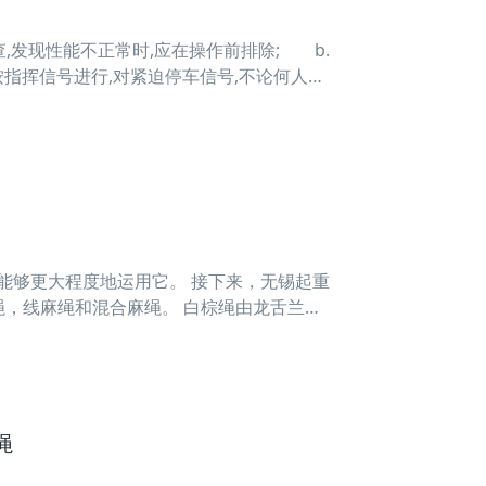
发现性能不正常时,应在操作前排除; b.
按指挥信号进行,对紧迫停车信号,不论何人宣
源断路设备上加锁或有标牌时,应由有关人员
够更大程度地运用它。 接下来，无锡起重
，线麻绳和混合麻绳。 白棕绳由龙舌兰麻
。 在三种类型的麻绳中，白棕绳具有很强的
绳