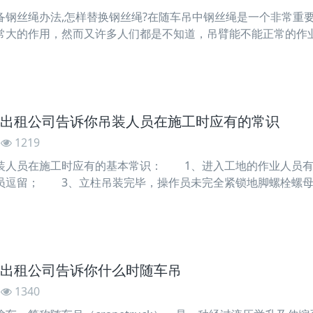
丝绳办法,怎样替换钢丝绳?在随车吊中钢丝绳是一个非常重要
常大的作用，然而又许多人们都是不知道，吊臂能不能正常的作
吊的时候厂家会提示我们的，当吊臂上的钢丝绳呈现了什么情况
越其百分之七，呈现了绳纠结，显着松脱严峻腐蚀进行替换。今
出租公司告诉你吊装人员在施工时应有的常识
1219
员在施工时应有的基本常识： 1、进入工地的作业人员有
员逗留； 3、立柱吊装完毕，操作员未完全紧锁地脚螺栓螺
行高空作业时有必要配戴带一起运用绳，以防产生意外。 
出租公司告诉你什么时随车吊
1340