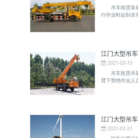
吊车租赁装备钢
行作业时起到非
买河南新源随车
十，直径减少逾
江门大型吊车
2021-03-15
吊车租赁吊装人
臂下禁绝作业人
在攀爬高空，施
江门大型吊车
2021-02-21