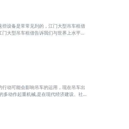
些设备是常常见到的，江门大型吊车租借
江门大型吊车租借告诉我们与世界上水平相
核心技术方面，管理方面以及人才储备方面
够看到
行动可能会影响吊车的运用，现在吊车出
的多动作起重机械,是在现代经济建设、社会
已被广泛应用于经济建设的各个领域。 起重