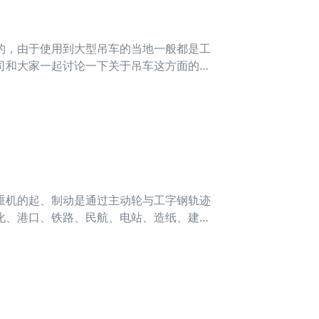
，由于使用到大型吊车的当地一般都是工
司和大家一起讨论一下关于吊车这方面的咨
许多的企业，都选择租借吊车而不是自己购
通过租
机的起、制动是通过主动轮与工字钢轨迹
化、港口、铁路、民航、电站、造纸、建
自重轻、轮压小等优点。假如起重机两侧端
摆现象分