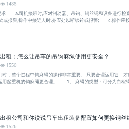
1488
求 a.司机接班时,应对制动器、吊钧、钢丝绳和设备进行检查,
铃或报警,操作中接近人时,亦应处以断续铃或报警; c.操作应
; d.当起重机上或其周围承认无人时,才可以闭合主电源,如电
主电源。 e.闭合主电源
出租：怎么让吊车的吊钩麻绳使用更安全？
1550
，整个过程中钩麻绳的操作非常重要。 只要合理运用它，才能
运用起重机的钩麻绳更合理。 1。 麻绳的类型：可分为白棕绳
麻或麻制成。 混合的绳子是将龙舌兰和麻的一半混在一同制成的
，耐腐蚀性，耐摩擦性和弹性。 当突然受到冲击时，它
出租公司和你说说吊车出租装备配置如何更换钢丝
1526