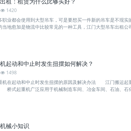
出租：租赁为什么比够买好？
1420
业都会使用到大型吊车，可是要想买一件新的吊车是不现实的
的当地愈加是物流中比较常见的一种工具，江门大型吊车出租公
为物流工作中一个不可少的操作东西，需求也越来越大，可是
，在国外，许多的机械东西、工作设备、车辆等等六成以上都是
机起动和中止时发生扭摆如何解决？
1498
在起动和中止时发生扭摆的原因及解决办法 江门搬运起重
 桥式起重机广泛应用于机械制造车间、冶金车间、石油、石
的车间、库房、料场等。具有外形尺度紧凑、修建净空高度低、
突力不一致．则江门搬运起重机必将发生扭摆。下面按不同的扭
机械小知识