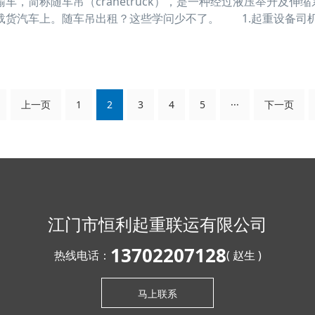
，简称随车吊（cranetruck），是一种经过液压举升及伸
载货汽车上。随车吊出租？这些学问少不了。 1.起重设备司
件，方准单独操作。严禁无证人员动用起重设备。 2.工作前
动器、液压安装和平安安装能否齐全和灵活牢靠。严禁机
上一页
1
2
3
4
5
···
下一页
江门市恒利起重联运有限公司
13702207128
热线电话：
( 赵生 )
马上联系