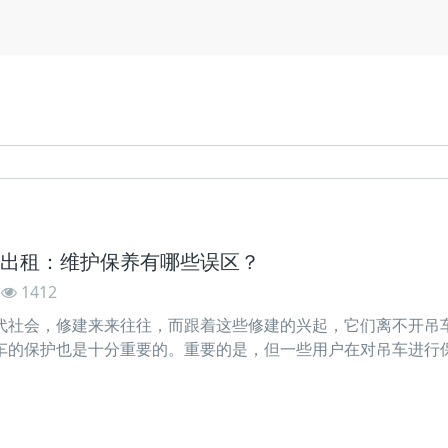
出租：维护保养有哪些误区？
1412
会，修建来来往往，而跟着这些修建的兴起，它们离不开吊车
车的保护也是十分重要的。重要的是，但一些用户在对吊车进行
形成十分严重的经济丢失。 下面咱们就为我们介绍一下吊车修
速度变慢了，所以赶紧去商铺替换三个滤网。因为对三通滤清器