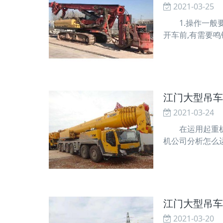
2021-03-25
1.操作一般要
开车前,有需要鸣
布都应当即执行 
除掉后才可闭合
江门大型吊车
2021-03-24
在运用起重机时
机公司分析怎么
制成，线麻绳由
抗拉伸性和抗性
江门大型吊车
2021-03-20