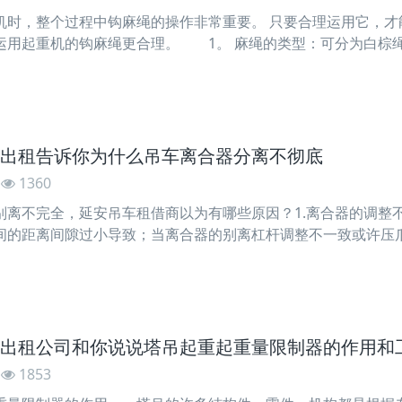
，整个过程中钩麻绳的操作非常重要。 只要合理运用它，才能
运用起重机的钩麻绳更合理。 1。 麻绳的类型：可分为白棕绳
麻或麻制成。 混合的绳子是将龙舌兰和麻的一半混在一同制成的
，耐腐蚀性，耐摩擦性和弹性。 当突然受到冲击时，它
出租告诉你为什么吊车离合器分离不彻底
1360
不完全，延安吊车租借商以为有哪些原因？1.离合器的调整
间的距离间隙过小导致；当离合器的别离杠杆调整不一致或许压
.主从动盘翘曲 变形和歪曲 主从动盘发生翘曲、变形、歪曲
2.从动盘轴向移动不畅 离合器别离时，从动盘应跟着压力
出租公司和你说说塔吊起重起重量限制器的作用和
1853