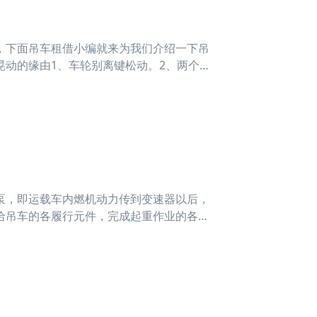
，下面吊车租借小编就来为我们介绍一下吊
动的缘由1、车轮别离键松动。2、两个抱
泵，即运载车内燃机动力传到变速器以后，
给吊车的各履行元件，完成起重作业的各种
泵。国产轮