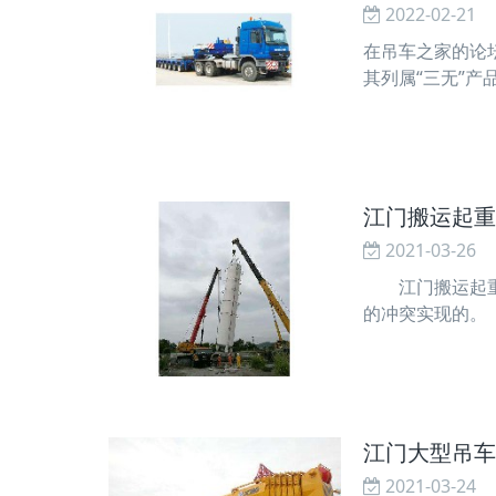
2022-02-21
在吊车之家的论
其列属“三无”
种设备的界说:
江门搬运起重
2021-03-26
江门搬运起重机
的冲突实现的。
材、电子等行业
梁上主动轮的冲
江门大型吊车
2021-03-24