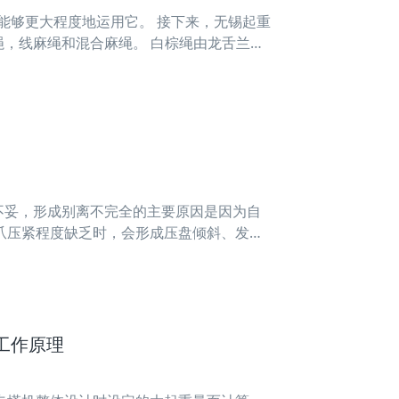
够更大程度地运用它。 接下来，无锡起重
，线麻绳和混合麻绳。 白棕绳由龙舌兰麻
。 在三种类型的麻绳中，白棕绳具有很强的
不妥，形成别离不完全的主要原因是因为自
爪压紧程度缺乏时，会形成压盘倾斜、发生
时，在正常别离行程情况下仍有可能发生部
工作原理