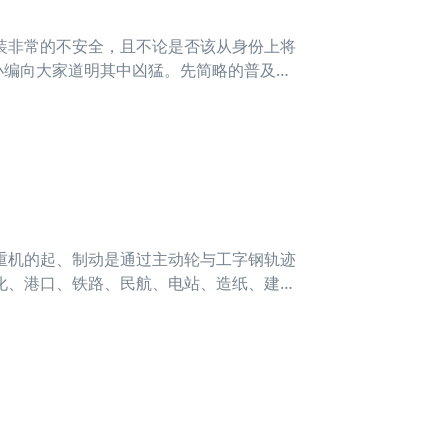
装非常的不安全，且不论是否该从身份上将
小编向大家道明其中凶猛。先简略的普及两
机的起、制动是通过主动轮与工字钢轨迹
化、港口、铁路、民航、电站、造纸、建
自重轻、轮压小等优点。假如起重机两侧端
摆现象分