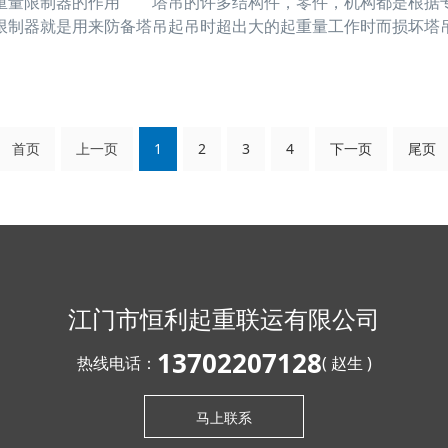
限制器的作用 塔吊的许多结构件，零件，机构都是根据专
限制器就是用来防备塔吊起吊时超出大的起重量工作时而损坏塔
吊起重量限制器的工作原理 起重量限制器是一个名称叫测力
轮绳槽中穿过，载荷在钢丝绳上的张力经滑轮传给装置在滑轮的
首页
上一页
1
2
3
4
下一页
尾页
江门市恒利起重联运有限公司
13702207128
热线电话：
( 赵生 )
马上联系