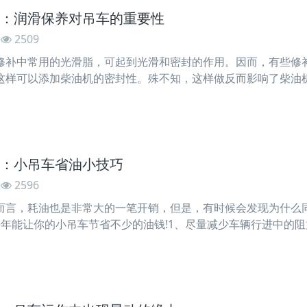
：润滑保养对吊车的重要性
2509
修补中常用的光滑脂，可起到光滑和密封的作用。因而，有些修
这样可以添加柴油机的密封性。殊不知，这样做反而影响了柴油
栓拧紧时，一部分黄油就会被挤压到气缸水道和油道中，此外，
：小吊车省油小技巧
2596
而言，耗油也是非常大的一笔开销，但是，有时候会发现为什么
每年能让你的小吊车节省不少的油钱!1、尽量减少车辆行进中的
轻小型吊车车辆的自身重量，添加吊车自重同样会添加油耗，施