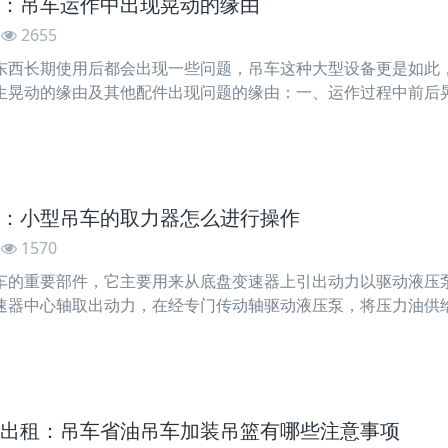
：吊车运作中出现晃动的缘由
2655
东西长期使用后都会出现一些问题，吊车这种大型设备更是如此
生晃动的缘由及其他配件出现问题的缘由：一、运作过程中前后晃
。3、别离驱动的起重机，两台电动机参数不配套，构成不
：小型吊车的取力器怎么进行操作
1570
车的重要部件，它主要用来从底盘变速器上引出动力以驱动液压
速器中心轴取出动力，在经专门传动轴驱动液压泵，将压力油供
般为齿轮泵或柱塞泵，齿轮泵又有单泵、双联齿轮泵、三联齿轮
出租：吊车省油吊车加装吊篮有哪些注意事项