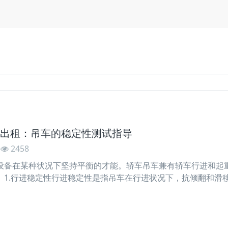
出租：吊车的稳定性测试指导
2458
设备在某种状况下坚持平衡的才能。轿车吊车兼有轿车行进和起
。1.行进稳定性行进稳定性是指吊车在行进状况下，抗倾翻和滑
，或与行进轨道垂直。这两种状况下的稳定性，咱们分别称之为