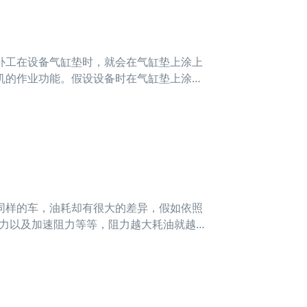
补工在设备气缸垫时，就会在气缸垫上涂上
机的作业功能。假设设备时在气缸垫上涂黄
黄油长期处
同样的车，油耗却有很大的差异，假如依照
阻力以及加速阻力等等，阻力越大耗油就越
工时