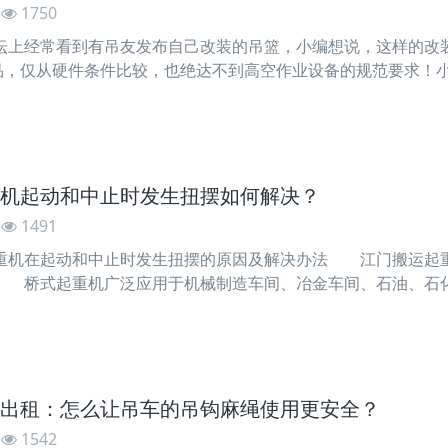
1750
坛上经常看到有吊友发布自己改装的吊篮，小编想说，这样的改
产品，仅从硬件条件比较，也绝达不到高空作业设备的规范要求！
高空作业车是指运送作业人员和运用器材到现场并进行空中作
机起动和中止时发生扭摆如何解决？
1491
在起动和中止时发生扭摆的原因及解决办法 江门搬运起重
 桥式起重机广泛应用于机械制造车间、冶金车间、石油、石
的车间、库房、料场等。具有外形尺度紧凑、修建净空高度低、
突力不一致．则江门搬运起重机必将发生扭摆。下面按不同的扭
出租：怎么让吊车的吊钩麻绳使用更安全？
1542