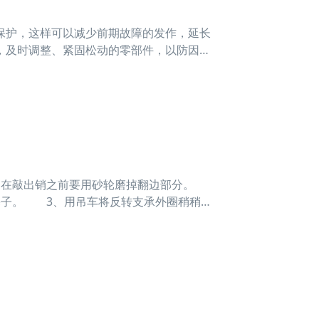
护，这样可以减少前期故障的发作，延长
，及时调整、紧固松动的零部件，以防因松
，做好检查和调整作业，一起留意油液的替
锈油脂
，在敲出销之前要用砂轮磨掉翻边部分。
塞子。 3、用吊车将反转支承外圈稍稍吊
和支座，用磁铁拆下钢球。 4、将金属
承的