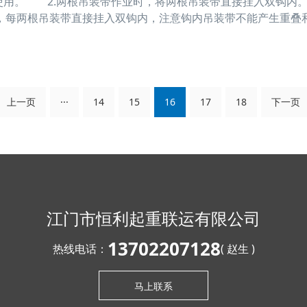
用。 2.两根吊装带作业时，将两根吊装带直接挂入双钩内。
，每两根吊装带直接挂入双钩内，注意钩内吊装带不能产生重叠
时，将吊装带直接挂入吊钩受力中心位置，不能挂在吊钩钩尖部
允许打结、打拧，应采用正确的吊装带专用连接件来连接。
上一页
···
14
15
16
17
18
下一页
江门市恒利起重联运有限公司
13702207128
热线电话：
( 赵生 )
马上联系