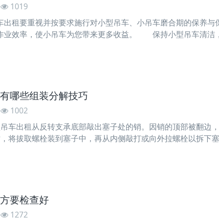
1019
租要重视并按要求施行对小型吊车、小吊车磨合期的保养与保
作业效率，使小吊车为您带来更多收益。 保持小型吊车清洁
的磨损或导致零部件丢掉。磨合期结束，应对机器进行强制保养
一些小型物品选用浸泡在防锈油脂中，让其外表粘附上一层防
有哪些组装分解技巧
1002
车出租从反转支承底部敲出塞子处的销。因销的顶部被翻边
，将拔取螺栓装到塞子中，再从内侧敲打或向外拉螺栓以拆下
紧螺旋扣（三个）及拆下密封。旋转内圈时，从塞孔中拆下钢球
，套在支座的周围将其拆下。 江门大型吊车出租吊车反转支
方要检查好
1272