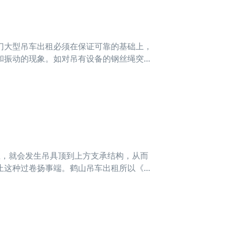
大型吊车出租必须在保证可靠的基础上，
和振动的现象。如对吊有设备的钢丝绳突然
首先缓慢地将钢丝绳收紧，使钢丝绳的张力
某些起
，就会发生吊具顶到上方支承结构，从而
止这种过卷扬事端。鹤山吊车出租所以《起
)，均应装设上升极限方位限制器。 其常