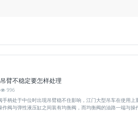
吊臂不稳定要怎样处理
996
手柄处于中位时出现吊臂稳不住影响，江门大型吊车在使用
操作阀与弹性液压缸之间装有均衡阀，而均衡阀的油路一端与操
压缸的无杆腔连同并与均衡阀控制油口相连。 要将江门大型
臂弹性缸并拉出活塞杆来查看密封圈齐备无损。松开均衡阀至第