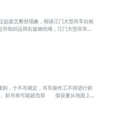
泛起疲乏断丝现象，细谈江门大型吊车出租
起升组织运用右旋钢丝绳，江门大型吊车出
对少量断丝要妥善处置好。 司机应熟知汽
靠，
则，十不吊规定，吊车操作工不得进行斜
1、斜吊有可能超负荷 假设要从地面上
可以脱离地面。 但假如斜拉，钢丝绳将和
体笔