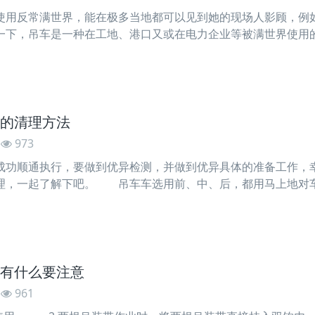
反常满世界，能在极多当地都可以见到她的现场人影顾，例如
一下，吊车是一种在工地、港口又或在电力企业等被满世界使用
吊车的上班按照是首先在一个夜市将企业谈论，随后获得谋划
把吊车开回本来的夜市，来看下一场的接连。起重机械特别位於
的清理方法
973
顺通执行，要做到优异检测，并做到优异具体的准备工作，幸
理，一起了解下吧。 吊车车选用前、中、后，都用马上地对
埃的吸附。 假使碰见雨水季节，大雨之后要马上冲洗。雨后
越来越增加，假使没有必要不用H2O冲洗洁洁净净雨渍日久天长
有什么要注意
961