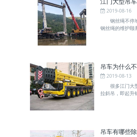
江门大型吊车
2019-08-16
钢丝绳不停地通
钢丝绳的维护颐
租当卷筒绳槽的
车吊的机械原理
吊车为什么不
2019-08-13
很多江门大型吊
拉斜吊，即起升
吊起重量为Q的
地面的垂线成一
吊车有哪些除