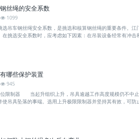
钢丝绳的安全系数
1099
吊车钢丝绳安全系数，是挑选和核算钢丝绳的重要条件。江门
。在挑选安全系数时，应考虑如下因素：在吊装设备经常有冲击
载荷比静载荷大几倍。细心地起重机司机总是在吊装设备之前，
量，这样可以大大减低动载荷。 吊重在空中突然卸载，关于
有哪些保护装置
945
位限制器 当起升组织上升，吊具逾越工作高度规模仍不中止
并使吊具坠落的事端。选用上升极限限制器并坚持其有效，可防
》规则，但凡动力驱动的起重机，其起升组织(包括主副起升组织
和螺杆(或蜗轮蜗杆)式两种。重锤式