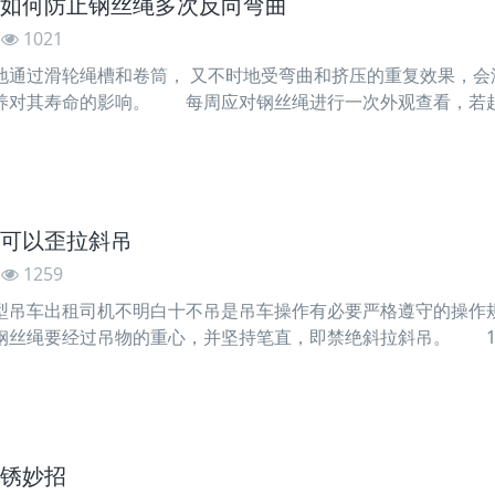
如何防止钢丝绳多次反向弯曲
1021
过滑轮绳槽和卷筒， 又不时地受弯曲和挤压的重复效果，会
养对其寿命的影响。 每周应对钢丝绳进行一次外观查看，若
走向从左向右时。每月应进行一次全面深入细致的具体查看，
，支腿是否结实，操作手柄、制动器及其它操件设备是否活络可
可以歪拉斜吊
1259
车出租司机不明白十不吊是吊车操作有必要严格遵守的操作规
钢丝绳要经过吊物的重心，并坚持笔直，即禁绝斜拉斜吊。 
物体，笔直起吊，钢丝绳张力S只需等于Q或稍大于Q，重物就
夹角。根据力学原理，作用在钢丝绳上的拉力S，可分解为使物
锈妙招