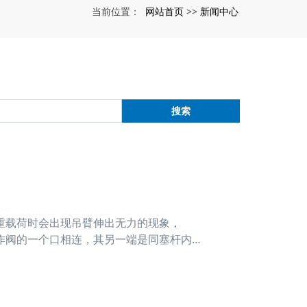
网站首页
新闻中心
当前位置：
>>
搜索
上重载荷时会出现吊臂伸出无力的现象，
作阀的一个口相连，其另一端是同塞杆内部
吊车的吊臂伸出并负重来使操作阀处于中
一口曲管