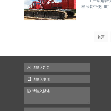
1.严禁超载使
根吊装带使用时
3.吊装带使用
交叉、扭转，不
首页