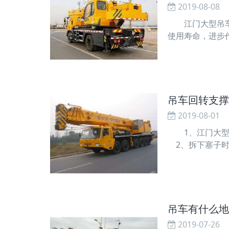
2019-08-08
江门大型吊车出
使用寿命，进步
动而加重零部件
换。 浸泡法：
吊车回转支撑
2019-08-01
1、江门大型吊
2、拆下塞子时
起，拆下杆和松
丝的顶部弯成钩
吊车有什么地
2019-07-26