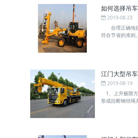
如何选择吊车
2019-08-23
合理正确地挑选
符合节省的准则
泊车和起动，动
接近于吊重的分
江门大型吊车
2019-08-19
1、上升极限方
形成拉断钢丝绳
重机械安全规程
见型式有重锤式