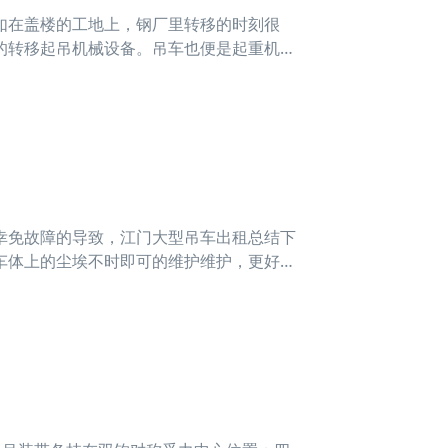
在盖楼的工地上，钢厂里转移的时刻很
的转移起吊机械设备。吊车也便是起重机械
的一个步行街下一步将企业落下，再随后是
港口码头
免故障的导致，江门大型吊车出租总结下
车体上的尘埃不时即可的维护维护，更好幸
吊车车背上的雨渍会逐渐削减，使雨水时节
便会