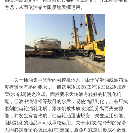
循换油期划定外，还应依据设备的开工时间、开工率等要素
考虑，从而使油品大限度地发挥运用。
关于稀油集中光滑的减速机体系，由于光滑油或油箱温
度有较为严格的要求，一般选用冷却器(蒸汽冷却)或冷却盘
管(水冷却)使之冷却。固然要求齿轮油有较好的抗乳化机
能，但油中浸透相等数目的水后，易使油品乳化，加有压抗
磨剂的齿轮油乳化后，添加剂被水解或沈淀分离而失去塬
能，并发生有害物质，使齿轮油迅速蜕变、失去运用机能。
因此乳化的油品不可以承继运用。关于水(或汽)冷却的光滑
系同必定要留心防止水(汽)走漏，避免对减速机形成不必要