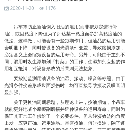
2020-11-20
1176
吊车需防止新油倒入旧油的混用(而非按划定进行补
油)，或因粘度下降但为了到达某一粘度而参加高粘度油的
做法。这样做，可能会有一些短期作用，但油品的运用机能
会明显下降，同时使设备的光滑条件变差，导致磨损添加，
必定含义上会缩短设备的运用寿命。另外，可能由于主剂不
同，混用时发生添加剂『打架』的工作，使添加剂应起的作
用相互抵消，对设备形成的后果则无法想象。
要按期监测用油设备的油温、振动、噪音等标题。由于
光滑条件变差形成齿面损伤时，均可直接导致振动及噪音明
显加强。
关于更换油周期标题，从理论上讲，换油期短，小吊车
就能更好地减小摩擦副磨损并延伸设备的运用寿命，同时为
保证其正常工作供给了一个必要条件。但从经济效益的角度
出发，应更正确、运用油品。是否换油、何时换油，除了遵